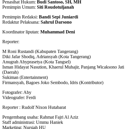
Penasihat Hukum:
Budi Santoso, SH, MH
Pemimpin Umum:
Siti Roudotuljanah
Pemimpin Redaksi:
Bandi Sepi Juniardi
Redaktur Pelaksana:
Sahrul Darsono
Koordinator liputan:
Muhammad Deni
Reporter:
M Roni Rustandi (Kabupaten Tangerang)
Diki Jafar Shodiq, Adriansyah (Kota Tangerang)
Anugrah Abyprasetya (Kota Tangsel)
Isman Hidayat Nasution, Khaerul Muhajir, Panjang Wicaksono Jati
(Daerah)
Sukiman (Entertainment)
Firmansyah, Bagoes Joko Sembodo, Idris (Kontributor)
Fotografer: Aby
Videografer: Ferdi
Reporter : Rudolf Nixon Hutabarat
Pengembang usaha: Rahmat Fajri Al Aziz
Staff administrasi: Ummu Haniek
Marketing: Nursiah HU