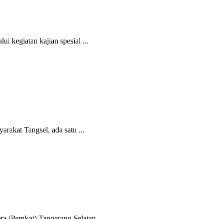
 kegiatan kajian spesial ...
rakat Tangsel, ada satu ...
 (Pemkot) Tangerang Selatan ...