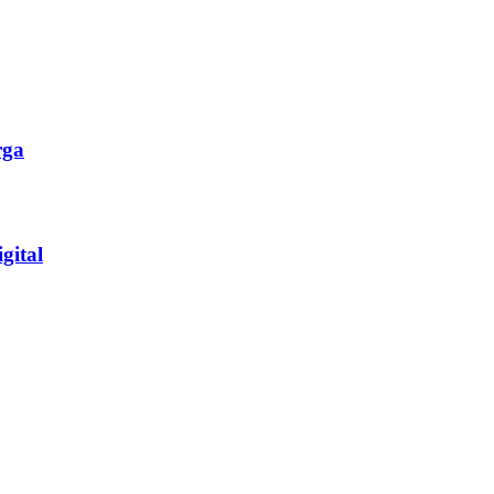
rga
gital