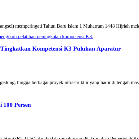
ngsel) memperingati Tahun Baru Islam 1 Muharram 1448 Hijriah melalui
Tingkatkan Kompetensi K3 Puluhan Aparatur
dung, hingga berbagai proyek infrastruktur yang hadir di tengah masya
 100 Persen
k Huni (RUTLH) atau bedah rumah yang dilaksanakan Pemerintah Kota