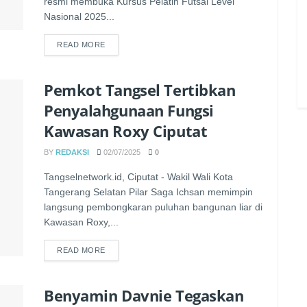
resmi membuka Kursus Pelatih Futsal Level
Nasional 2025...
READ MORE
Pemkot Tangsel Tertibkan
Penyalahgunaan Fungsi
Kawasan Roxy Ciputat
BY
REDAKSI
02/07/2025
0
Tangselnetwork.id, Ciputat - Wakil Wali Kota
Tangerang Selatan Pilar Saga Ichsan memimpin
langsung pembongkaran puluhan bangunan liar di
Kawasan Roxy,...
READ MORE
Benyamin Davnie Tegaskan