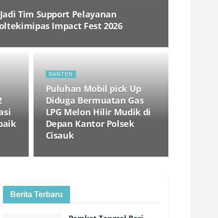
Jadi Tim Support Pelayanan
oltekimipas Impact Fest 2026
BANTEN
Puluhan Mobil pick Up
2
Diduga Bermuatan Gas
asi
LPG Melon Hilir Mudik di
baik
Depan Kantor Polsek
Cisauk
Berita Terbaru