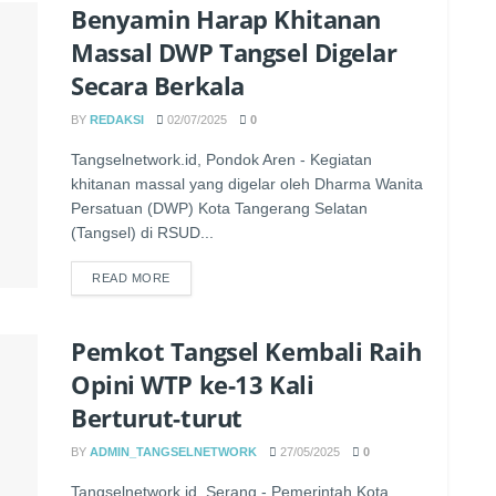
Benyamin Harap Khitanan
Massal DWP Tangsel Digelar
Secara Berkala
BY
REDAKSI
02/07/2025
0
Tangselnetwork.id, Pondok Aren - Kegiatan
khitanan massal yang digelar oleh Dharma Wanita
Persatuan (DWP) Kota Tangerang Selatan
(Tangsel) di RSUD...
READ MORE
Pemkot Tangsel Kembali Raih
Opini WTP ke-13 Kali
Berturut-turut
BY
ADMIN_TANGSELNETWORK
27/05/2025
0
Tangselnetwork.id, Serang - Pemerintah Kota