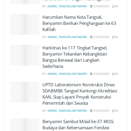
BY
ADMIN_TANGSELNETWORK
27/05/2025
0
Harumkan Nama Kota Tangsel,
Benyamin Berikan Penghargaan ke 63
Kafilah
BY
ADMIN_TANGSELNETWORK
27/05/2025
0
Harkitnas ke-117 Tingkat Tangsel,
Benyamin Tekankan Kebangkitan
Bangsa Berawal dari Langkah
Sederhana
BY
ADMIN_TANGSELNETWORK
25/05/2025
0
UPTD Laboratorium Konstruksi Dinas
SDABMBK Tangsel Kantongi Akreditasi
KAN, Siap Layani Proyek Konstruksi
Pemerintah dan Swasta
BY
ADMIN_TANGSELNETWORK
25/05/2025
0
Benyamin Sambut Milad ke-37 KKSS;
Budaya dan Kebersamaan Fondasi