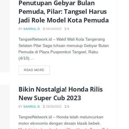
Penutupan Gebyar Bulan
Pemuda, Pilar: Tangsel Harus
Jadi Role Model Kota Pemuda
BY
SAHRUL D
04/10/2023
0
TangselNetwork.id – Wakil Wali Kota Tangerang
Selatan Pilar Saga Ichsan menutup Gebyar Bulan
Pemuda di Plaza Puspemkot Tangsel, Rabu
(4/10)....
READ MORE
Bikin Nostalgia! Honda Rilis
New Super Cub 2023
BY
SAHRUL D
29/09/2023
0
TangselNetwork.id – Honda telah meluncurkan
motor ekonomis dengan desain klasik bebek.