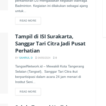
perkantoran D3 mengadakan kegiatan olahraga
Badminton. Kegiatan ini dilakukan sebagai ajang
untuk...
READ MORE
Tampil di ISI Surakarta,
Sanggar Tari Citra Jadi Pusat
Perhatian
BY
SAHRUL D
04/05/2024
0
TangselNetwork.id – Mewakili Kota Tangerang
Selatan (Tangsel), Sanggar Tari Citra ikut
berpartisipasi dalam acara 24 jam menari di
Institut Seni...
READ MORE