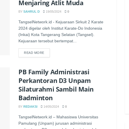
Menjaring Atlit Muda
BY
SAHRUL D
19/05/2024
0
TangselNetwork.id - Kejuaraan Sirkuit 2 Karate
2024 digelar oleh Institut Karate-Do Indonesia
(Inkai) Kota Tangerang Selatan (Tangsel).
Kejuaraan tersebut bertempat...
READ MORE
PB Family Administrasi
Perkantoran D3 Unpam
Silaturahmi Sambil Main
Badminton
BY
REDAKSI
14/05/2024
0
TangselNetwork.id – Mahasiswa Universitas
Pamulang (Unpam) jurusan administrasi