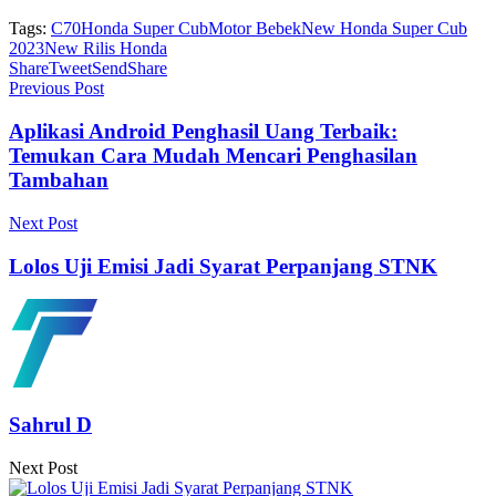
Tags:
C70
Honda Super Cub
Motor Bebek
New Honda Super Cub
2023
New Rilis Honda
Share
Tweet
Send
Share
Previous Post
Aplikasi Android Penghasil Uang Terbaik:
Temukan Cara Mudah Mencari Penghasilan
Tambahan
Next Post
Lolos Uji Emisi Jadi Syarat Perpanjang STNK
Sahrul D
Next Post