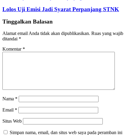
Lolos Uji Emisi Jadi Syarat Perpanjang STNK
Tinggalkan Balasan
Alamat email Anda tidak akan dipublikasikan.
Ruas yang wajib
ditandai
*
Komentar
*
Nama
*
Email
*
Situs Web
Simpan nama, email, dan situs web saya pada peramban ini