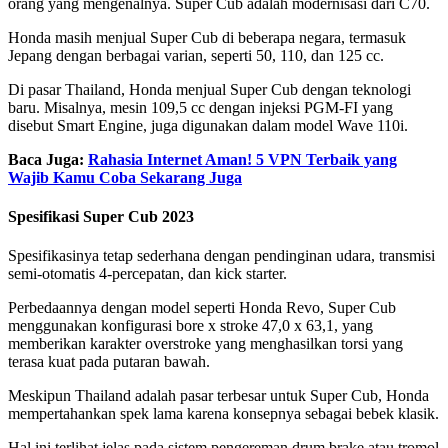
orang yang mengenalnya. Super Cub adalah modernisasi dari C70.
Honda masih menjual Super Cub di beberapa negara, termasuk
Jepang dengan berbagai varian, seperti 50, 110, dan 125 cc.
Di pasar Thailand, Honda menjual Super Cub dengan teknologi
baru. Misalnya, mesin 109,5 cc dengan injeksi PGM-FI yang
disebut Smart Engine, juga digunakan dalam model Wave 110i.
Baca Juga:
Rahasia Internet Aman! 5 VPN Terbaik yang
Wajib Kamu Coba Sekarang Juga
Spesifikasi Super Cub 2023
Spesifikasinya tetap sederhana dengan pendinginan udara, transmisi
semi-otomatis 4-percepatan, dan kick starter.
Perbedaannya dengan model seperti Honda Revo, Super Cub
menggunakan konfigurasi bore x stroke 47,0 x 63,1, yang
memberikan karakter overstroke yang menghasilkan torsi yang
terasa kuat pada putaran bawah.
Meskipun Thailand adalah pasar terbesar untuk Super Cub, Honda
mempertahankan spek lama karena konsepnya sebagai bebek klasik.
Hal ini terlihat jelas pada sistem pengereman drum brake atau tromol