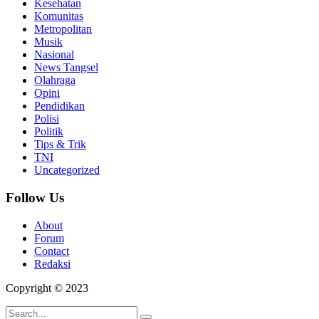
Kesehatan
Komunitas
Metropolitan
Musik
Nasional
News Tangsel
Olahraga
Opini
Pendidikan
Polisi
Politik
Tips & Trik
TNI
Uncategorized
Follow Us
About
Forum
Contact
Redaksi
Copyright © 2023