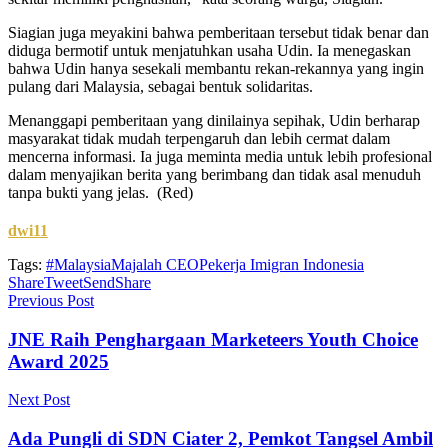
Siagian juga meyakini bahwa pemberitaan tersebut tidak benar dan
diduga bermotif untuk menjatuhkan usaha Udin. Ia menegaskan
bahwa Udin hanya sesekali membantu rekan-rekannya yang ingin
pulang dari Malaysia, sebagai bentuk solidaritas.
Menanggapi pemberitaan yang dinilainya sepihak, Udin berharap
masyarakat tidak mudah terpengaruh dan lebih cermat dalam
mencerna informasi. Ia juga meminta media untuk lebih profesional
dalam menyajikan berita yang berimbang dan tidak asal menuduh
tanpa bukti yang jelas. (Red)
dwi11
Tags:
#Malaysia
Majalah CEO
Pekerja Imigran Indonesia
Share
Tweet
Send
Share
Previous Post
JNE Raih Penghargaan Marketeers Youth Choice
Award 2025
Next Post
Ada Pungli di SDN Ciater 2, Pemkot Tangsel Ambil