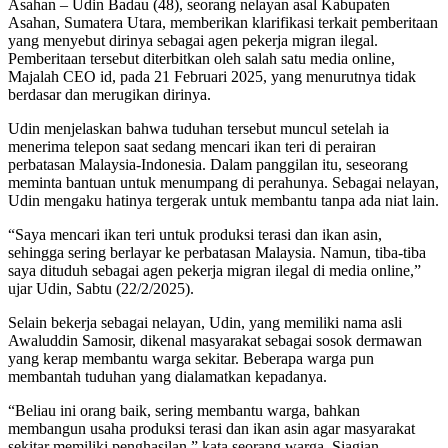
Asahan – Udin Badau (48), seorang nelayan asal Kabupaten
Asahan, Sumatera Utara, memberikan klarifikasi terkait pemberitaan
yang menyebut dirinya sebagai agen pekerja migran ilegal.
Pemberitaan tersebut diterbitkan oleh salah satu media online,
Majalah CEO id, pada 21 Februari 2025, yang menurutnya tidak
berdasar dan merugikan dirinya.
Udin menjelaskan bahwa tuduhan tersebut muncul setelah ia
menerima telepon saat sedang mencari ikan teri di perairan
perbatasan Malaysia-Indonesia. Dalam panggilan itu, seseorang
meminta bantuan untuk menumpang di perahunya. Sebagai nelayan,
Udin mengaku hatinya tergerak untuk membantu tanpa ada niat lain.
“Saya mencari ikan teri untuk produksi terasi dan ikan asin,
sehingga sering berlayar ke perbatasan Malaysia. Namun, tiba-tiba
saya dituduh sebagai agen pekerja migran ilegal di media online,”
ujar Udin, Sabtu (22/2/2025).
Selain bekerja sebagai nelayan, Udin, yang memiliki nama asli
Awaluddin Samosir, dikenal masyarakat sebagai sosok dermawan
yang kerap membantu warga sekitar. Beberapa warga pun
membantah tuduhan yang dialamatkan kepadanya.
“Beliau ini orang baik, sering membantu warga, bahkan
membangun usaha produksi terasi dan ikan asin agar masyarakat
sekitar memiliki penghasilan,” kata seorang warga, Siagian.