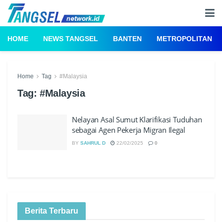
HOME
NEWS TANGSEL
BANTEN
METROPOLITAN
Home
Tag
#Malaysia
Tag:
#Malaysia
Nelayan Asal Sumut Klarifikasi Tuduhan
sebagai Agen Pekerja Migran Ilegal
BY
SAHRUL D
22/02/2025
0
Berita Terbaru