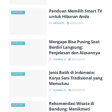
Panduan Memilih Smart TV
FEATURE
untuk Hiburan Anda
BY
REDAKSI
30/01/2024
Mengapa Bisa Pusing Saat
FEATURE
Berdiri Langsung:
Penjelasan dan Alasannya
BY
SAHRUL D
06/10/2023
Jenis Batik di Indonesia:
FEATURE
Karya Seni Tradisional yang
Memukau
BY
SAHRUL D
05/10/2023
Rekomendasi Wisata di
FEATURE
Bandung: Menikmati