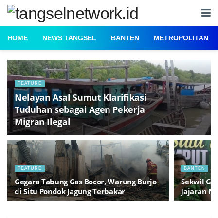
HOME
NEWS TANGSEL
BANTEN
METROPOLITAN
FEATURE
Nelayan Asal Sumut Klarifikasi
Tuduhan sebagai Agen Pekerja
Migran Ilegal
FEATURE
BANTEN
Gegara Tabung Gas Bocor, Warung Burjo
Sekwil GM
di Situ Pondok Jagung Terbakar
Jajaran Ny