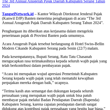
The 3rd Annual Anugerah Pajak Daerah Kabupaten Serang Tahun
2024
TangselNetwork.id
– Kantor Wilayah Direktorat Jenderal Pajak
(Kanwil DJP) Banten menerima penghargaan di acara “The 3rd
Annual Anugerah Pajak Daerah Kabupaten Serang Tahun 2024”.
Penghargaan itu diberikan atas kerjasama dalam mengelola
penerimaan pajak di Provinsi Banten pada umumnya.
Acara Anugerah Pajak tersebut berlangsung di Hotel Swiss-Bellin
Modern Cikande Kabupaten Serang pada Senin (22/7) malam.
Pada kesempatannya, Bupati Serang, Ratu Tatu Chasanah
mengucapkan rasa terimakasihnya kepada seluruh wajib pajak yang
telah berkontribusi dalam pembayaran pajak.
“Acara ini merupakan wujud apresiasi Pemerintah Kabupaten
Serang kepada wajib pajak yang telah mematuhi kewajiban
perpajakan mereka dengan baik,” ucapnya.
“Terima kasih atas semangat dan dukungan kepada seluruh
perusahaan yang merupakan wajib pajak untuk bisa patuh
membayar pajak melalui Badan Pendapatan Daerah (Bapenda)
Kabupaten Serang, karena capaian pendapatan daerah sangat
didukung atas kontribusi pajak perusahaan yang begitu luar biasa,”