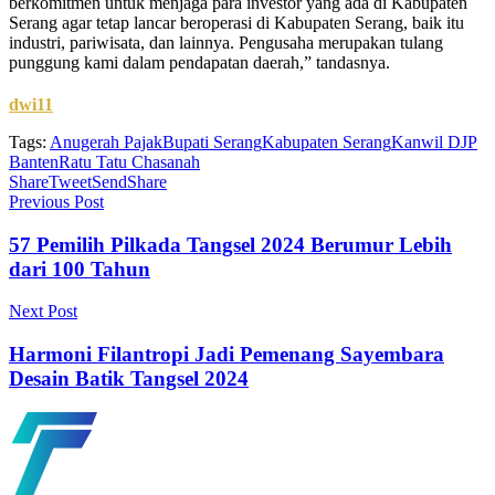
berkomitmen untuk menjaga para investor yang ada di Kabupaten
Serang agar tetap lancar beroperasi di Kabupaten Serang, baik itu
industri, pariwisata, dan lainnya. Pengusaha merupakan tulang
punggung kami dalam pendapatan daerah,” tandasnya.
dwi11
Tags:
Anugerah Pajak
Bupati Serang
Kabupaten Serang
Kanwil DJP
Banten
Ratu Tatu Chasanah
Share
Tweet
Send
Share
Previous Post
57 Pemilih Pilkada Tangsel 2024 Berumur Lebih
dari 100 Tahun
Next Post
Harmoni Filantropi Jadi Pemenang Sayembara
Desain Batik Tangsel 2024