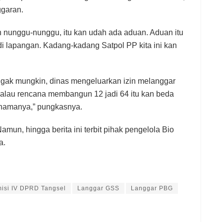
ggaran.
n nunggu-nunggu, itu kan udah ada aduan. Aduan itu
 di lapangan. Kadang-kadang Satpol PP kita ini kan
ng, gak mungkin, dinas mengeluarkan izin melanggar
 Kalau rencana membangun 12 jadi 64 itu kan beda
u namanya,” pungkasnya.
mun, hingga berita ini terbit pihak pengelola Bio
a.
isi IV DPRD Tangsel
Langgar GSS
Langgar PBG