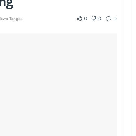
ang
0
0
0
News Tangsel