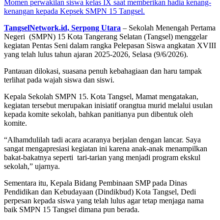
Momen perwakilan siswa kelas IX saat memberikan hadia kenang-
kenangan kepada Kepsek SMPN 15 Tangsel.
TangselNetwork.id, Serpong Utara
– Sekolah Menengah Pertama
Negeri (SMPN) 15 Kota Tangerang Selatan (Tangsel) menggelar
kegiatan Pentas Seni dalam rangka Pelepasan Siswa angkatan XVIII
yang telah lulus tahun ajaran 2025-2026, Selasa (9/6/2026).
Pantauan dilokasi, suasana penuh kebahagiaan dan haru tampak
terlihat pada wajah siswa dan siswi.
Kepala Sekolah SMPN 15. Kota Tangsel, Mamat mengatakan,
kegiatan tersebut merupakan inisiatif orangtua murid melalui usulan
kepada komite sekolah, bahkan panitianya pun dibentuk oleh
komite.
“Alhamdulilah tadi acara acaranya berjalan dengan lancar. Saya
sangat mengapresiasi kegiatan ini karena anak-anak menampilkan
bakat-bakatnya seperti tari-tarian yang menjadi program ekskul
sekolah,” ujarnya.
Sementara itu, Kepala Bidang Pembinaan SMP pada Dinas
Pendidikan dan Kebudayaan (Dindikbud) Kota Tangsel, Dedi
perpesan kepada siswa yang telah lulus agar tetap menjaga nama
baik SMPN 15 Tangsel dimana pun berada.