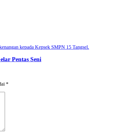
lar Pentas Seni
dai
*