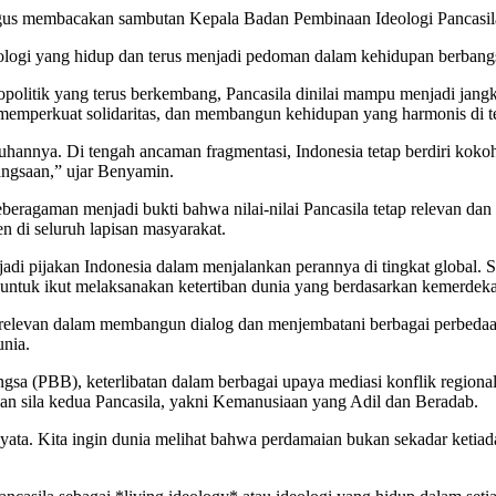
igus membacakan sambutan Kepala Badan Pembinaan Ideologi Pancasila
eologi yang hidup dan terus menjadi pedoman dalam kehidupan berbang
geopolitik yang terus berkembang, Pancasila dinilai mampu menjadi jang
 memperkuat solidaritas, dan membangun kehidupan yang harmonis di 
hannya. Di tengah ancaman fragmentasi, Indonesia tetap berdiri kokoh
bangsaan,” ujar Benyamin.
beragaman menjadi bukti bahwa nilai-nilai Pancasila tetap relevan d
en di seluruh lapisan masyarakat.
enjadi pijakan Indonesia dalam menjalankan perannya di tingkat glo
ntuk ikut melaksanakan ketertiban dunia yang berdasarkan kemerdekaa
t relevan dalam membangun dialog dan menjembatani berbagai perbedaa
unia.
gsa (PBB), keterlibatan dalam berbagai upaya mediasi konflik regiona
n sila kedua Pancasila, yakni Kemanusiaan yang Adil dan Beradab.
ata. Kita ingin dunia melihat bahwa perdamaian bukan sekadar ketiad