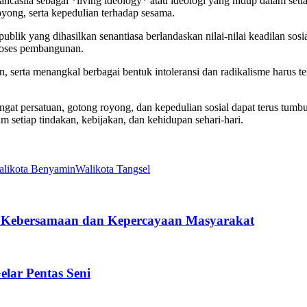
casila sebagai *living ideology* atau ideologi yang hidup dalam seti
oyong, serta kepedulian terhadap sesama.
publik yang dihasilkan senantiasa berlandaskan nilai-nilai keadilan so
proses pembangunan.
 serta menangkal berbagai bentuk intoleransi dan radikalisme harus ter
ngat persatuan, gotong royong, dan kepedulian sosial dapat terus tum
m setiap tindakan, kebijakan, dan kehidupan sehari-hari.
likota Benyamin
Walikota Tangsel
h Kebersamaan dan Kepercayaan Masyarakat
lar Pentas Seni