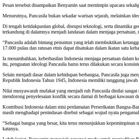
Pesan tersebut disampaikan Benyamin saat memimpin upacara sekal
Menurutnya, Pancasila bukan sekadar warisan sejarah, melainkan id
Di tengah ketidakpastian global, disrupsi teknologi, serta dinamika 
terkandung di dalamnya menjadi landasan dalam menjaga persatuan,
“Pancasila adalah bintang penuntun yang telah membuktikan ketanggu
17.000 pulau dan ratusan etnis dapat disatukan dalam ikatan satu ke
Ia menambahkan, keberhasilan Indonesia menjaga persatuan dalam ke
itu, penguatan ideologi Pancasila harus terus dilakukan secara konsist
Selain menjadi dasar dalam kehidupan berbangsa, Pancasila juga m
Republik Indonesia Tahun 1945, Indonesia memiliki tanggung jawab u
Nilai musyawarah mufakat yang menjadi ruh Pancasila dinilai sanga
mendorong penyelesaian konflik secara damai di berbagai kawasan d
Kontribusi Indonesia dalam misi perdamaian Perserikatan Bangsa-Ban
masih menghadapi penindasan disebut sebagai wujud nyata pengamala
“Sebagai bangsa yang besar, kita terus menunjukkan kepemimpinan ny
katanya.