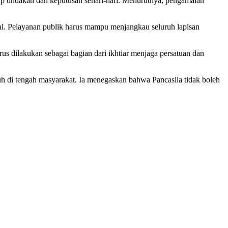
ap tindakan dan keputusan sehari-hari. Menurutnya, pengamalan
sial. Pelayanan publik harus mampu menjangkau seluruh lapisan
us dilakukan sebagai bagian dari ikhtiar menjaga persatuan dan
buh di tengah masyarakat. Ia menegaskan bahwa Pancasila tidak boleh