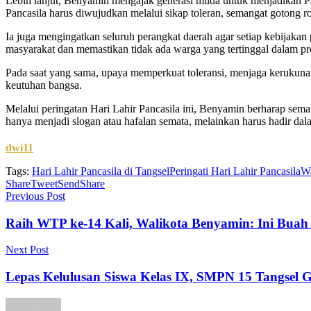
Lebih lanjut, Benyamin mengajak generasi muda untuk menjadikan Pan
Pancasila harus diwujudkan melalui sikap toleran, semangat gotong r
Ia juga mengingatkan seluruh perangkat daerah agar setiap kebijakan 
masyarakat dan memastikan tidak ada warga yang tertinggal dalam 
Pada saat yang sama, upaya memperkuat toleransi, menjaga kerukunan,
keutuhan bangsa.
Melalui peringatan Hari Lahir Pancasila ini, Benyamin berharap sema
hanya menjadi slogan atau hafalan semata, melainkan harus hadir dala
dwi11
Tags:
Hari Lahir Pancasila di Tangsel
Peringati Hari Lahir Pancasila
Wa
Share
Tweet
Send
Share
Previous Post
Raih WTP ke-14 Kali, Walikota Benyamin: Ini Bua
Next Post
Lepas Kelulusan Siswa Kelas IX, SMPN 15 Tangsel Ge