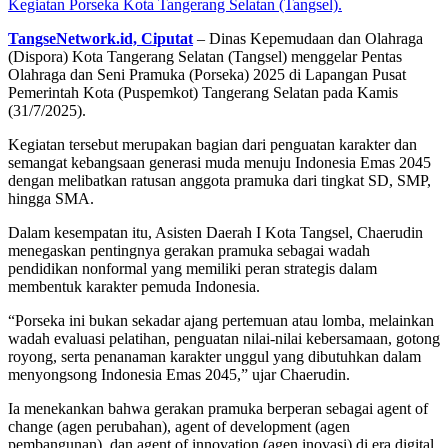
Kegiatan Porseka Kota Tangerang Selatan (Tangsel).
TangseNetwork.id, Ciputat
– Dinas Kepemudaan dan Olahraga
(Dispora) Kota Tangerang Selatan (Tangsel) menggelar Pentas
Olahraga dan Seni Pramuka (Porseka) 2025 di Lapangan Pusat
Pemerintah Kota (Puspemkot) Tangerang Selatan pada Kamis
(31/7/2025).
Kegiatan tersebut merupakan bagian dari penguatan karakter dan
semangat kebangsaan generasi muda menuju Indonesia Emas 2045
dengan melibatkan ratusan anggota pramuka dari tingkat SD, SMP,
hingga SMA.
Dalam kesempatan itu, Asisten Daerah I Kota Tangsel, Chaerudin
menegaskan pentingnya gerakan pramuka sebagai wadah
pendidikan nonformal yang memiliki peran strategis dalam
membentuk karakter pemuda Indonesia.
“Porseka ini bukan sekadar ajang pertemuan atau lomba, melainkan
wadah evaluasi pelatihan, penguatan nilai-nilai kebersamaan, gotong
royong, serta penanaman karakter unggul yang dibutuhkan dalam
menyongsong Indonesia Emas 2045,” ujar Chaerudin.
Ia menekankan bahwa gerakan pramuka berperan sebagai agent of
change (agen perubahan), agent of development (agen
pembangunan), dan agent of innovation (agen inovasi) di era digital.