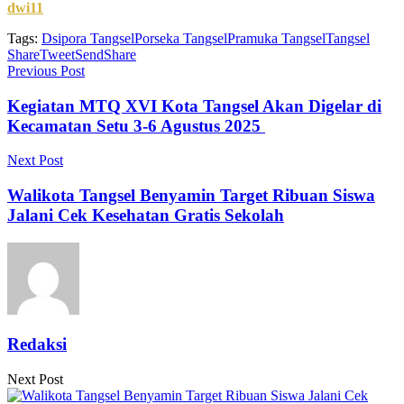
dwi11
Tags:
Dsipora Tangsel
Porseka Tangsel
Pramuka Tangsel
Tangsel
Share
Tweet
Send
Share
Previous Post
Kegiatan MTQ XVI Kota Tangsel Akan Digelar di
Kecamatan Setu 3-6 Agustus 2025
Next Post
Walikota Tangsel Benyamin Target Ribuan Siswa
Jalani Cek Kesehatan Gratis Sekolah
Redaksi
Next Post