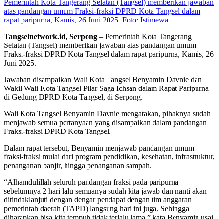
Pemerintah Kota Tangerang Selatan (Tangsel) memberikan jawaban
atas pandangan umum Fraksi-fraksi DPRD Kota Tangsel dalam
rapat paripurna, Kamis, 26 Juni 2025. Foto: Istimewa
Tangselnetwork.id, Serpong
– Pemerintah Kota Tangerang
Selatan (Tangsel) memberikan jawaban atas pandangan umum
Fraksi-fraksi DPRD Kota Tangsel dalam rapat paripurna, Kamis, 26
Juni 2025.
Jawaban disampaikan Wali Kota Tangsel Benyamin Davnie dan
Wakil Wali Kota Tangsel Pilar Saga Ichsan dalam Rapat Paripurna
di Gedung DPRD Kota Tangsel, di Serpong.
Wali Kota Tangsel Benyamin Davnie mengatakan, pihaknya sudah
menjawab semua pertanyaan yang disampaikan dalam pandangan
Fraksi-fraksi DPRD Kota Tangsel.
Dalam rapat tersebut, Benyamin menjawab pandangan umum
fraksi-fraksi mulai dari program pendidikan, kesehatan, infrastruktur,
penanganan banjir, hingga penanganan sampah.
“Alhamdulillah seluruh pandangan fraksi pada paripurna
sebelumnya 2 hari lalu semuanya sudah kita jawab dan nanti akan
ditindaklanjuti dengan dengar pendapat dengan tim anggaran
pemerintah daerah (TAPD) langsung hari ini juga. Sehingga
diharapkan bisa kita tempuh tidak terlalu lama,” kata Benyamin usai