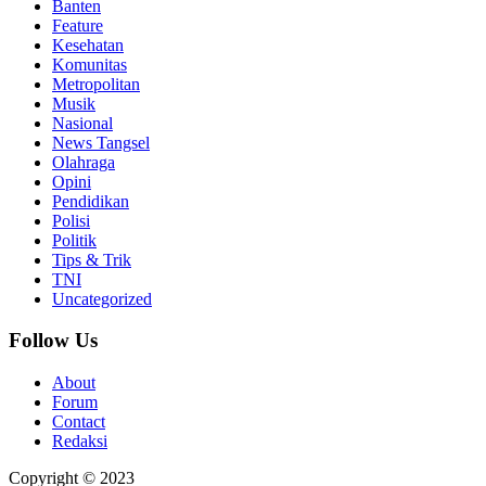
Banten
Feature
Kesehatan
Komunitas
Metropolitan
Musik
Nasional
News Tangsel
Olahraga
Opini
Pendidikan
Polisi
Politik
Tips & Trik
TNI
Uncategorized
Follow Us
About
Forum
Contact
Redaksi
Copyright © 2023