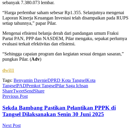
sebanyak 7.380.073 lembar.
“Harga perlembar saham sebesar Rp1.355. Selanjutnya mengenai
Laporan Kinerja Keuangan Investasi telah disampaikan pada RUPS
setiap tahunnya,” papar Pilar.
Mengenai efisiensi belanja derah dari pandangan umum Fraksi
Partai PAN, PPP dan NASDEM, Pilar mengaku, sepakat perlumya
evaluasi terkait efektivitas dan efisiensi.
“Sehingga capaian program dan kegiatan sesuai dengan sasaran,”
pungkas Pilar. (
Adv
)
dwi11
Tags:
Benyamin Davnie
DPRD Kota Tangsel
Kota
Tangsel
PAD
Pemkot Tangsel
Pilar Saga Ichsan
Share
Tweet
Send
Share
Previous Post
Sekda Bambang Pastikan Pelantikan PPPK di
Tangsel Dilaksanakan Senin 30 Juni 2025
Next Post