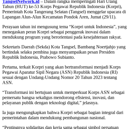
TangselNetwork.id
– Dalam rangka memperingati Hari Ulang
Tahun (HUT) ke-53 Korps Pegawai Republik Indonesia (Korpri),
Pemerintah Kota Tangerang Selatan (Tangsel) menggelar upacara di
Lapangan Alun-Alun Kecamatan Pondok Aren, Jumat (29/11).
Perayaan tahun ini mengusung tema “Korpri untuk Indonesia”, yang
menegaskan peran Korpri sebagai penggerak inovasi dalam
mendukung program yang berorientasi pada kesejahteraan rakyat.
Sekretaris Daerah (Sekda) Kota Tangsel, Bambang Noertjahjo yang
bertindak selaku pembina juga menyampaikan pesan Presiden
Republik Indonesia, Prabowo Subianto.
Pertama, terkait Korpri yang akan bertransformasi menjadi Korps
Pegawai Aparatur Sipil Negara (ASN) Republik Indonesia (RI)
sesuai dengan Undang-Undang Nomor 20 Tahun 2023 tentang
ASN.
“Transformasi ini bertujuan untuk memperkuat Korps ASN sebagai
pemersatu bangsa sekaligus mendorong efisiensi, inovasi, dan
pelayanan publik dengan teknologi digital,” jelasnya.
Ia juga mengungkapkan bahwa Korpri sebagai bagian integral dari
pemerintahan dalam mendukung pembangunan nasional.
“Pentingnya solidaritas dan kerja sama sebagai simbol persatuan