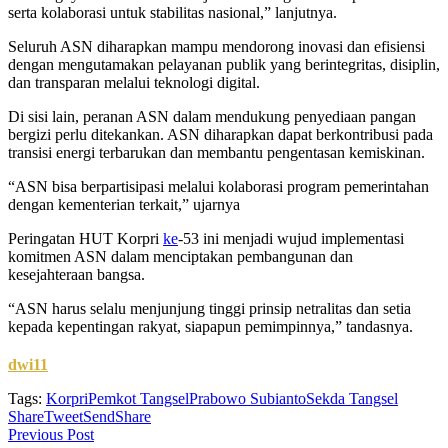
serta kolaborasi untuk stabilitas nasional,” lanjutnya.
Seluruh ASN diharapkan mampu mendorong inovasi dan efisiensi
dengan mengutamakan pelayanan publik yang berintegritas, disiplin,
dan transparan melalui teknologi digital.
Di sisi lain, peranan ASN dalam mendukung penyediaan pangan
bergizi perlu ditekankan. ASN diharapkan dapat berkontribusi pada
transisi energi terbarukan dan membantu pengentasan kemiskinan.
“ASN bisa berpartisipasi melalui kolaborasi program pemerintahan
dengan kementerian terkait,” ujarnya
Peringatan HUT Korpri
ke
-53 ini menjadi wujud implementasi
komitmen ASN dalam menciptakan pembangunan dan
kesejahteraan bangsa.
“ASN harus selalu menjunjung tinggi prinsip netralitas dan setia
kepada kepentingan rakyat, siapapun pemimpinnya,” tandasnya.
dwi11
Tags:
Korpri
Pemkot Tangsel
Prabowo Subianto
Sekda Tangsel
Share
Tweet
Send
Share
Previous Post