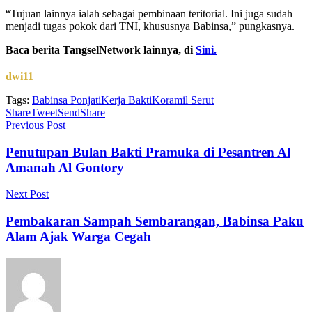
“Tujuan lainnya ialah sebagai pembinaan teritorial. Ini juga sudah
menjadi tugas pokok dari TNI, khususnya Babinsa,” pungkasnya.
Baca berita TangselNetwork lainnya, di
Sini.
dwi11
Tags:
Babinsa Ponjati
Kerja Bakti
Koramil Serut
Share
Tweet
Send
Share
Previous Post
Penutupan Bulan Bakti Pramuka di Pesantren Al
Amanah Al Gontory
Next Post
Pembakaran Sampah Sembarangan, Babinsa Paku
Alam Ajak Warga Cegah