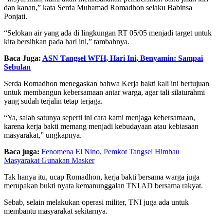
dan kanan,” kata Serda Muhamad Romadhon selaku Babinsa
Ponjati.
“Selokan air yang ada di lingkungan RT 05/05 menjadi target untuk
kita bersihkan pada hari ini,” tambahnya.
Baca Juga:
ASN Tangsel WFH, Hari Ini, Benyamin: Sampai
Sebulan
Serda Romadhon menegaskan bahwa Kerja bakti kali ini bertujuan
untuk membangun kebersamaan antar warga, agar tali silaturahmi
yang sudah terjalin tetap terjaga.
“Ya, salah satunya seperti ini cara kami menjaga kebersamaan,
karena kerja bakti memang menjadi kebudayaan atau kebiasaan
masyarakat,” ungkapnya.
Baca juga:
Fenomena El Nino, Pemkot Tangsel Himbau
Masyarakat Gunakan Masker
Tak hanya itu, ucap Romadhon, kerja bakti bersama warga juga
merupakan bukti nyata kemanunggalan TNI AD bersama rakyat.
Sebab, selain melakukan operasi militer, TNI juga ada untuk
membantu masyarakat sekitarnya.