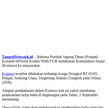
TangselNetwork.id
– Babinsa Pondok Jagung Timur (Ponjati)
Koramil 09/Serut Kodim 0506/TGR melakukan Komunikasi Sosial
(Komsos) ke masyarakat.
Komsos
tersebut dilakukan terhadap warga Dongkal RT 05/05,
Ponjati, Serpong Utara, Tangerang Selatan (Tangsel) pada Selasa
(29/8).
Adapun pembahasan dalam Komsos kali ini yakni membahas
pelaksanaan kerja bakti di lingkungan pada Sabtu, 2 September
mendatang.
“InsyaAllah, kami akan melaksanakan pembersihan bahu jalan kiri