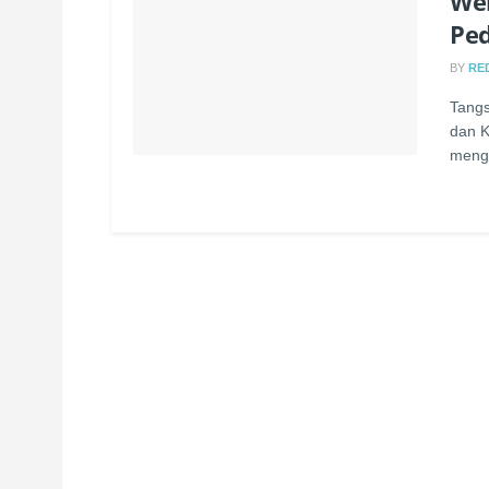
Web
Pe
BY
RE
Tangs
dan K
mengg