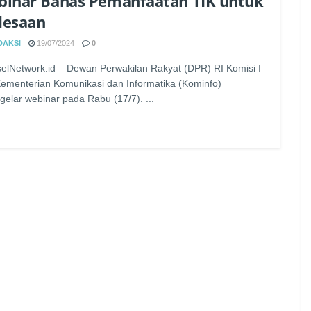
inar Bahas Pemanfaatan TIK untuk
desaan
DAKSI
19/07/2024
0
elNetwork.id – Dewan Perwakilan Rakyat (DPR) RI Komisi I
ementerian Komunikasi dan Informatika (Kominfo)
elar webinar pada Rabu (17/7). ...