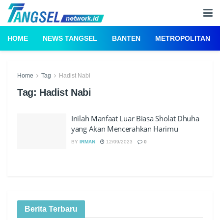
HOME
NEWS TANGSEL
BANTEN
METROPOLITAN
Home
Tag
Hadist Nabi
Tag:
Hadist Nabi
Inilah Manfaat Luar Biasa Sholat Dhuha
yang Akan Mencerahkan Harimu
BY
IRMAN
12/09/2023
0
Berita Terbaru