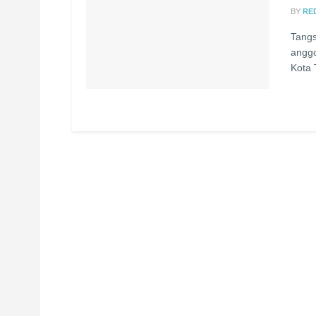
BY
RE
Tangs
anggo
Kota 