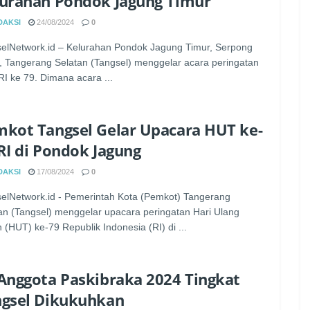
urahan Pondok Jagung Timur
DAKSI
24/08/2024
0
elNetwork.id – Kelurahan Pondok Jagung Timur, Serpong
, Tangerang Selatan (Tangsel) menggelar acara peringatan
I ke 79. Dimana acara ...
kot Tangsel Gelar Upacara HUT ke-
RI di Pondok Jagung
DAKSI
17/08/2024
0
elNetwork.id - Pemerintah Kota (Pemkot) Tangerang
an (Tangsel) menggelar upacara peringatan Hari Ulang
 (HUT) ke-79 Republik Indonesia (RI) di ...
Anggota Paskibraka 2024 Tingkat
gsel Dikukuhkan