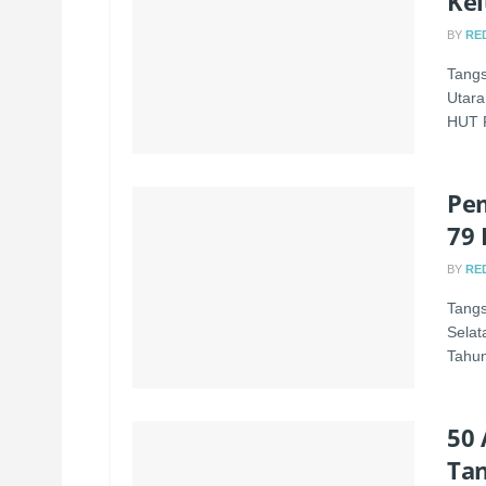
Kel
BY
RE
Tangs
Utara
HUT R
Pem
79 
BY
RE
Tangs
Selat
Tahun
50 
Tan