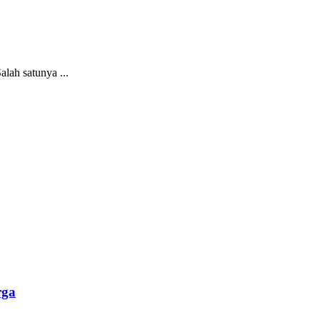
lah satunya ...
rga