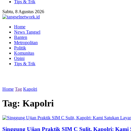
Tips & Trik
Sabtu, 8 Agustus 2026
Home
News Tangsel
Banten
Metropolitan
Politik
Komunitas
Opini
Tips & Trik
Home
Tag
Kapolri
Tag:
Kapolri
Singgung Ujian Praktik SIM C Sulit, Kapolri: Kam