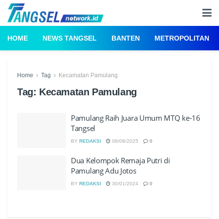
HOME
NEWS TANGSEL
BANTEN
METROPOLITAN
Home
Tag
Kecamatan Pamulang
Tag:
Kecamatan Pamulang
Pamulang Raih Juara Umum MTQ ke-16
Tangsel
BY
REDAKSI
08/08/2025
0
Dua Kelompok Remaja Putri di
Pamulang Adu Jotos
BY
REDAKSI
30/01/2024
0