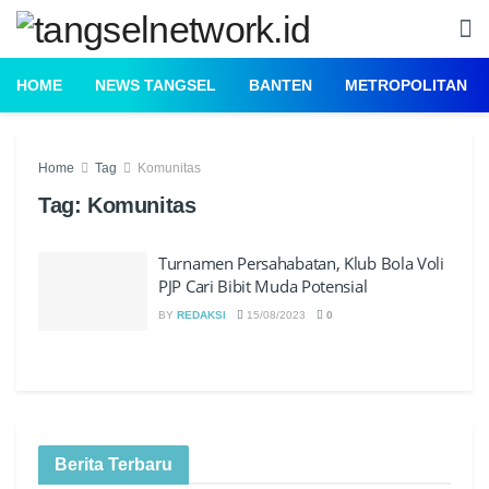
HOME
NEWS TANGSEL
BANTEN
METROPOLITAN
Home
Tag
Komunitas
Tag:
Komunitas
Turnamen Persahabatan, Klub Bola Voli
PJP Cari Bibit Muda Potensial
BY
REDAKSI
15/08/2023
0
Berita Terbaru