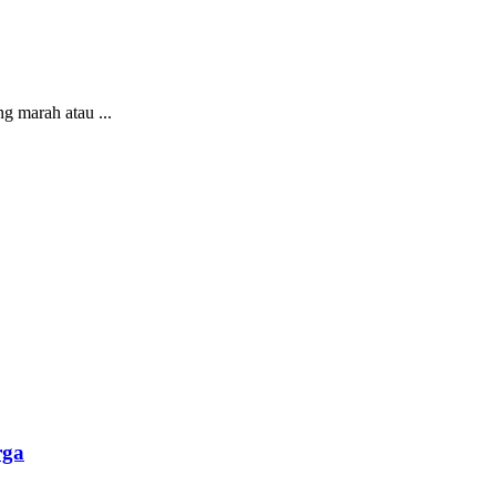
g marah atau ...
rga