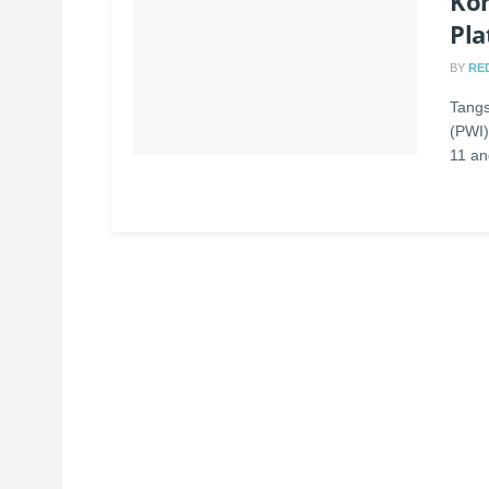
Kom
Pla
BY
RE
Tangs
(PWI)
11 an