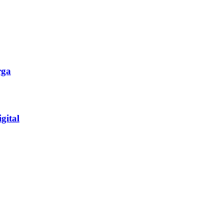
rga
gital