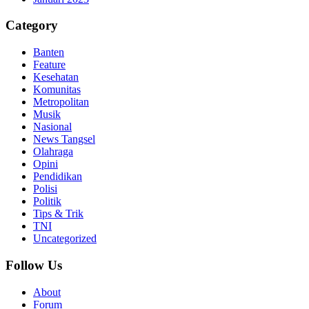
Category
Banten
Feature
Kesehatan
Komunitas
Metropolitan
Musik
Nasional
News Tangsel
Olahraga
Opini
Pendidikan
Polisi
Politik
Tips & Trik
TNI
Uncategorized
Follow Us
About
Forum