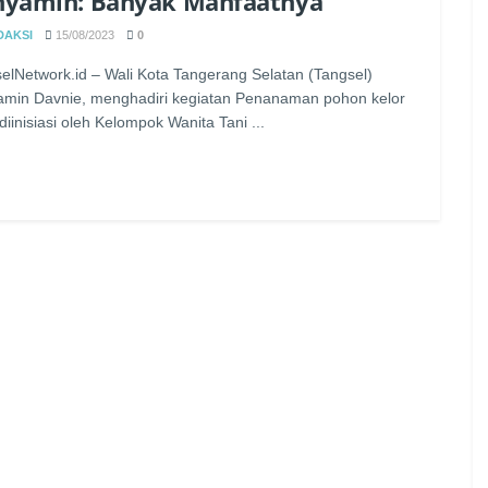
nyamin: Banyak Manfaatnya
DAKSI
15/08/2023
0
elNetwork.id – Wali Kota Tangerang Selatan (Tangsel)
min Davnie, menghadiri kegiatan Penanaman pohon kelor
diinisiasi oleh Kelompok Wanita Tani ...