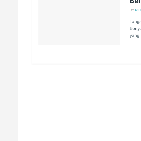
Be
BY
RE
Tangs
Benya
yang 