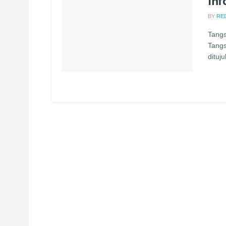
Inf
BY
RE
Tangs
Tangs
dituj