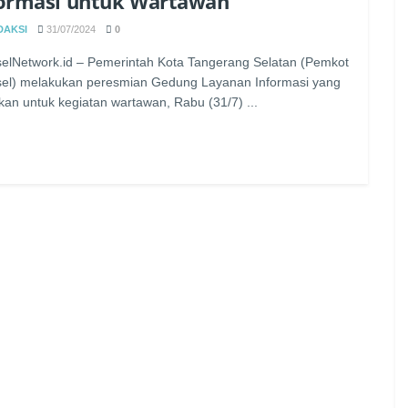
ormasi untuk Wartawan
DAKSI
31/07/2024
0
elNetwork.id – Pemerintah Kota Tangerang Selatan (Pemkot
el) melakukan peresmian Gedung Layanan Informasi yang
ukan untuk kegiatan wartawan, Rabu (31/7) ...