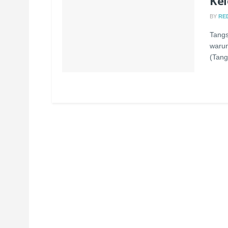
Kel
BY
RE
Tangs
warun
(Tang