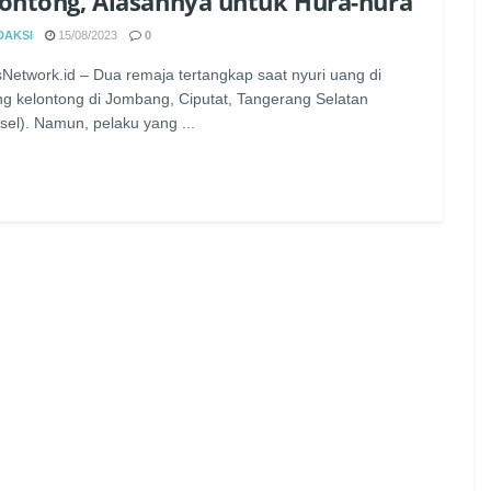
ontong, Alasannya untuk Hura-hura
DAKSI
15/08/2023
0
Network.id – Dua remaja tertangkap saat nyuri uang di
g kelontong di Jombang, Ciputat, Tangerang Selatan
sel). Namun, pelaku yang ...