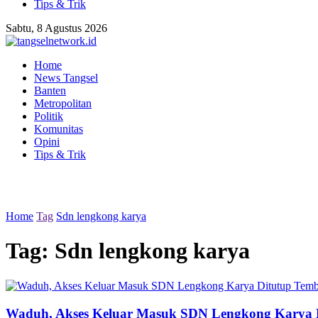
Tips & Trik
Sabtu, 8 Agustus 2026
Home
News Tangsel
Banten
Metropolitan
Politik
Komunitas
Opini
Tips & Trik
Home
Tag
Sdn lengkong karya
Tag:
Sdn lengkong karya
Waduh, Akses Keluar Masuk SDN Lengkong Karya 