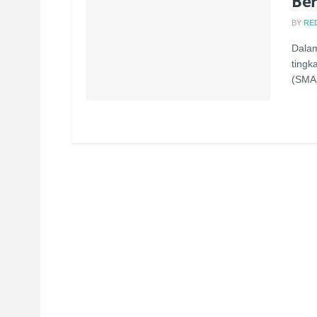
Ber
BY
RE
Dala
tingk
(SMAN