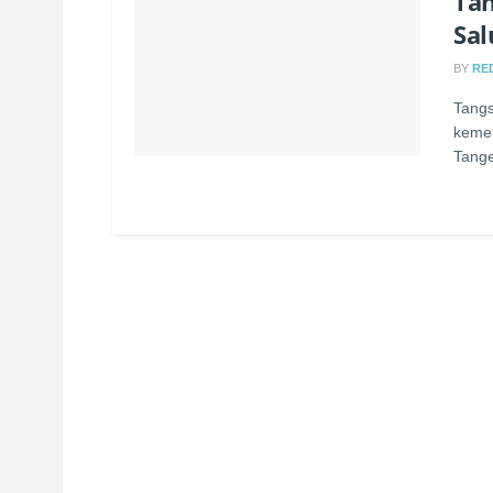
Ta
Sal
BY
RE
Tangs
kemen
Tange