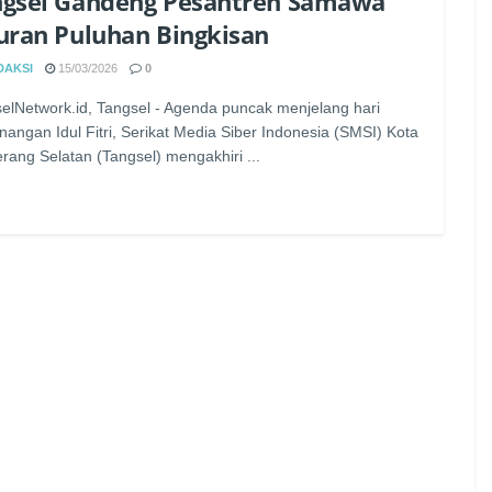
ngsel Gandeng Pesantren Samawa
uran Puluhan Bingkisan
DAKSI
15/03/2026
0
elNetwork.id, Tangsel - Agenda puncak menjelang hari
angan Idul Fitri, Serikat Media Siber Indonesia (SMSI) Kota
rang Selatan (Tangsel) mengakhiri ...