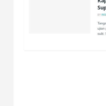
Kap
Su
BY
RE
Tangs
ujian
sulit.