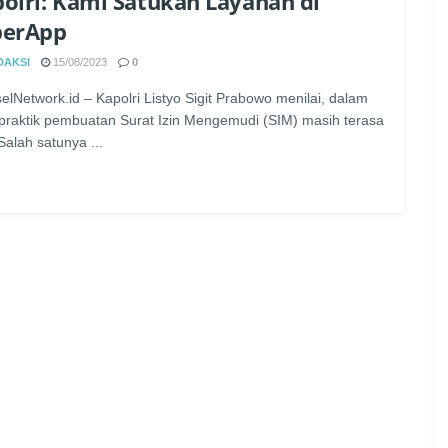
olri: Kami Satukan Layanan di
perApp
DAKSI
15/08/2023
0
elNetwork.id – Kapolri Listyo Sigit Prabowo menilai, dalam
 praktik pembuatan Surat Izin Mengemudi (SIM) masih terasa
 Salah satunya ...