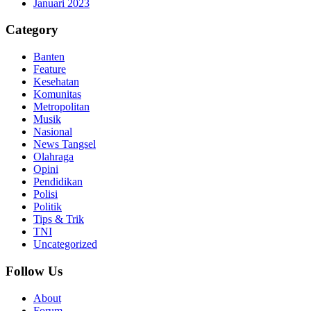
Januari 2023
Category
Banten
Feature
Kesehatan
Komunitas
Metropolitan
Musik
Nasional
News Tangsel
Olahraga
Opini
Pendidikan
Polisi
Politik
Tips & Trik
TNI
Uncategorized
Follow Us
About
Forum