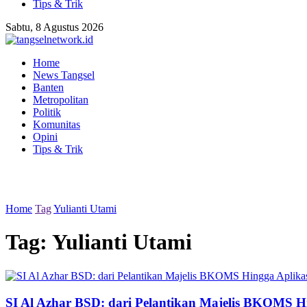
Tips & Trik
Sabtu, 8 Agustus 2026
Home
News Tangsel
Banten
Metropolitan
Politik
Komunitas
Opini
Tips & Trik
Home
Tag
Yulianti Utami
Tag:
Yulianti Utami
SI Al Azhar BSD: dari Pelantikan Majelis BKOMS Hi