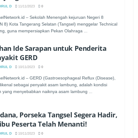
HRUL D
11/11/2023
0
elNetwork.id – Sekolah Menengah kejuruan Negeri 8
 8) Kota Tangerang Selatan (Tangsel) menggelar Technical
ng, guna mempersiapkan Pekan Olahraga ...
ihan Ide Sarapan untuk Penderita
nyakit GERD
HRUL D
10/11/2023
0
elNetwork.id – GERD (Gastroesophageal Reflux (Disease),
dikenal sebagai penyakit asam lambung, adalah kondisi
 yang menyebabkan naiknya asam lambung ...
dana, Porseka Tangsel Segera Hadir,
ibu Peserta Telah Menanti!
HRUL D
10/11/2023
0