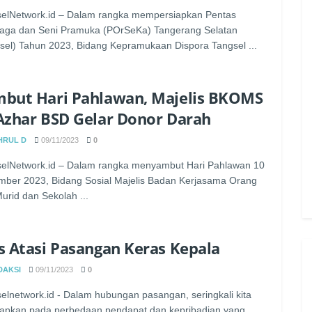
elNetwork.id – Dalam rangka mempersiapkan Pentas
aga dan Seni Pramuka (POrSeKa) Tangerang Selatan
sel) Tahun 2023, Bidang Kepramukaan Dispora Tangsel ...
but Hari Pahlawan, Majelis BKOMS
Azhar BSD Gelar Donor Darah
HRUL D
09/11/2023
0
elNetwork.id – Dalam rangka menyambut Hari Pahlawan 10
ber 2023, Bidang Sosial Majelis Badan Kerjasama Orang
urid dan Sekolah ...
s Atasi Pasangan Keras Kepala
DAKSI
09/11/2023
0
elnetwork.id - Dalam hubungan pasangan, seringkali kita
apkan pada perbedaan pendapat dan kepribadian yang