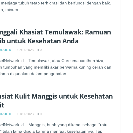
 menjaga tubuh tetap terhidrasi dan berfungsi dengan baik.
, minum ...
nggali Khasiat Temulawak: Ramuan
ib untuk Kesehatan Anda
HRUL D
02/11/2023
0
elNetwork.id – Temulawak, atau Curcuma xanthorrhiza,
h tumbuhan yang memiliki akar berwarna kuning cerah dan
 lama digunakan dalam pengobatan ...
siat Kulit Manggis untuk Kesehatan
it
HRUL D
01/11/2023
0
elNetwork.id – Manggis, buah yang dikenal sebagai "ratu
" telah lama dipuja karena manfaat kesehatannya. Tapi