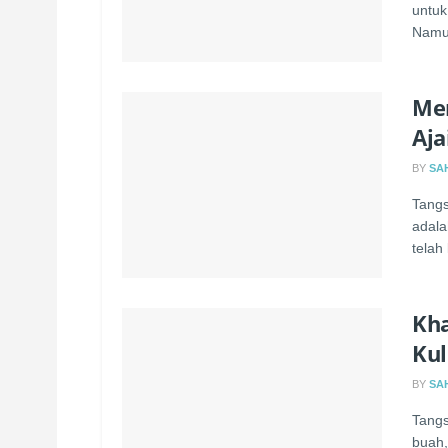
untuk
Namun
Me
Aja
BY
SA
Tangs
adala
telah
Kha
Kul
BY
SA
Tangs
buah,