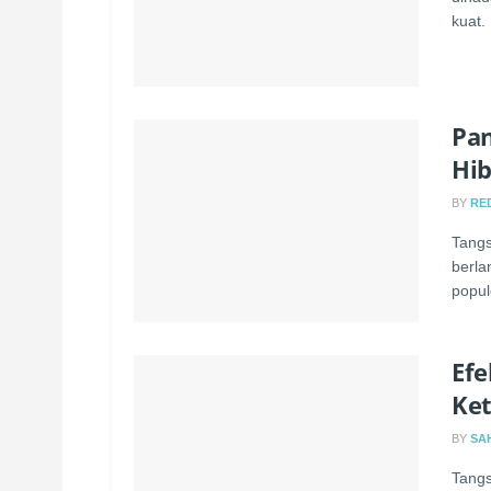
kuat. 
Pan
Hi
BY
RE
Tangs
berla
popul
Efe
Ke
BY
SA
Tangs