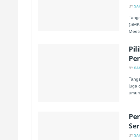
BY
SA
Tangs
(SMKN
Meeti
Pil
Pe
BY
SA
Tangs
juga 
umum
Per
Ser
BY
SA