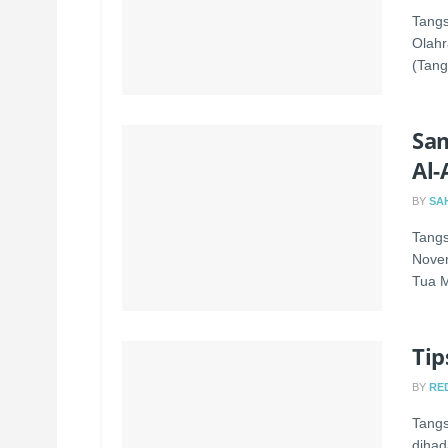
Tangs
Olahr
(Tang
Sam
Al-
BY
SA
Tangs
Novem
Tua M
Tip
BY
RE
Tangs
dihad