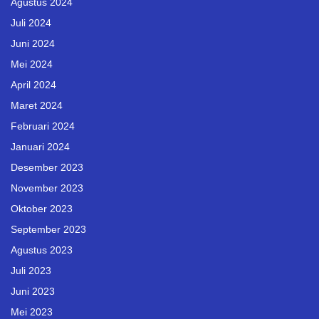
Agustus 2024
Juli 2024
Juni 2024
Mei 2024
April 2024
Maret 2024
Februari 2024
Januari 2024
Desember 2023
November 2023
Oktober 2023
September 2023
Agustus 2023
Juli 2023
Juni 2023
Mei 2023