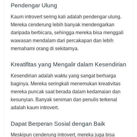
Pendengar Ulung
Kaum introvert sering kali adalah pendengar ulung.
Mereka cenderung lebih banyak mendengarkan
daripada berbicara, sehingga mereka bisa menggali
wawasan mendalam dari percakapan dan lebih
memahami orang di sekitarnya.
Kreatifitas yang Mengalir dalam Kesendirian
Kesendirian adalah waktu yang sangat berharga
baginya. Mereka seringkali menemukan kreativitas
mereka puncak saat berada dalam kedamaian dan
kesunyian. Banyak seniman dan penulis terkenal
adalah kaum introvert.
Dapat Berperan Sosial dengan Baik
Meskipun cenderung introvert, mereka juga bisa