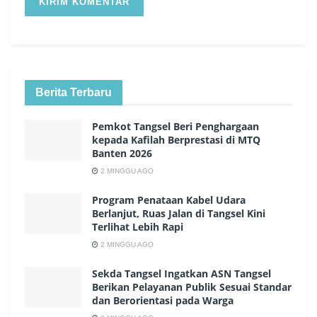
Berita Terbaru
Pemkot Tangsel Beri Penghargaan
kepada Kafilah Berprestasi di MTQ
Banten 2026
2 MINGGU AGO
Program Penataan Kabel Udara
Berlanjut, Ruas Jalan di Tangsel Kini
Terlihat Lebih Rapi
2 MINGGU AGO
Sekda Tangsel Ingatkan ASN Tangsel
Berikan Pelayanan Publik Sesuai Standar
dan Berorientasi pada Warga