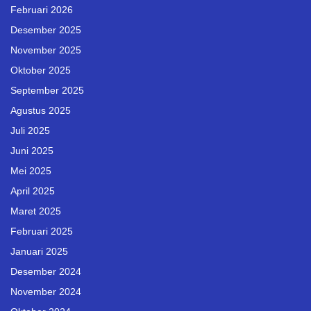
Februari 2026
Desember 2025
November 2025
Oktober 2025
September 2025
Agustus 2025
Juli 2025
Juni 2025
Mei 2025
April 2025
Maret 2025
Februari 2025
Januari 2025
Desember 2024
November 2024