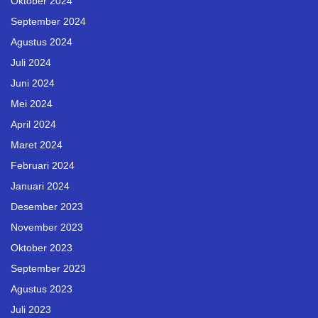
Oktober 2024
September 2024
Agustus 2024
Juli 2024
Juni 2024
Mei 2024
April 2024
Maret 2024
Februari 2024
Januari 2024
Desember 2023
November 2023
Oktober 2023
September 2023
Agustus 2023
Juli 2023