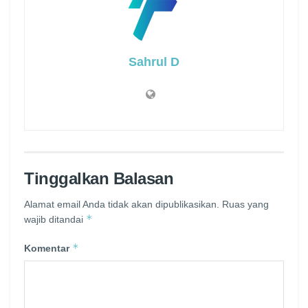
Sahrul D
Tinggalkan Balasan
Alamat email Anda tidak akan dipublikasikan.
Ruas yang
*
wajib ditandai
*
Komentar