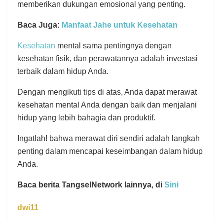
memberikan dukungan emosional yang penting.
Baca Juga:
Manfaat Jahe untuk Kesehatan
Kesehatan
mental sama pentingnya dengan
kesehatan fisik, dan perawatannya adalah investasi
terbaik dalam hidup Anda.
Dengan mengikuti tips di atas, Anda dapat merawat
kesehatan mental Anda dengan baik dan menjalani
hidup yang lebih bahagia dan produktif.
Ingatlah! bahwa merawat diri sendiri adalah langkah
penting dalam mencapai keseimbangan dalam hidup
Anda.
Baca berita TangselNetwork lainnya, di
Sini
dwi11