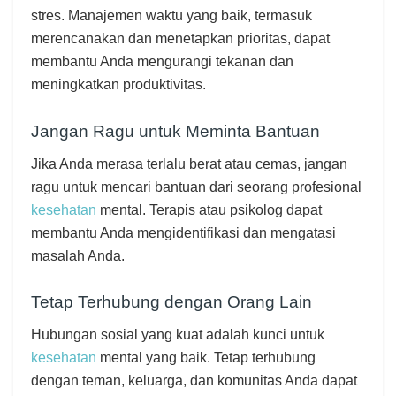
stres. Manajemen waktu yang baik, termasuk
merencanakan dan menetapkan prioritas, dapat
membantu Anda mengurangi tekanan dan
meningkatkan produktivitas.
Jangan Ragu untuk Meminta Bantuan
Jika Anda merasa terlalu berat atau cemas, jangan
ragu untuk mencari bantuan dari seorang profesional
kesehatan
mental. Terapis atau psikolog dapat
membantu Anda mengidentifikasi dan mengatasi
masalah Anda.
Tetap Terhubung dengan Orang Lain
Hubungan sosial yang kuat adalah kunci untuk
kesehatan
mental yang baik. Tetap terhubung
dengan teman, keluarga, dan komunitas Anda dapat