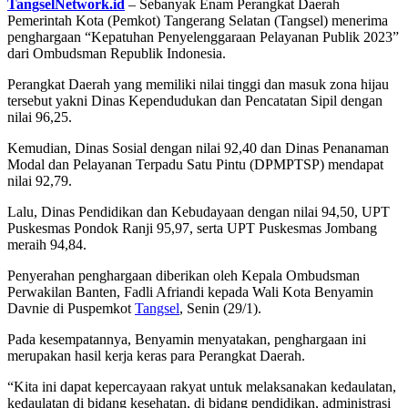
TangselNetwork.id
– Sebanyak Enam Perangkat Daerah
Pemerintah Kota (Pemkot) Tangerang Selatan (Tangsel) menerima
penghargaan “Kepatuhan Penyelenggaraan Pelayanan Publik 2023”
dari Ombudsman Republik Indonesia.
Perangkat Daerah yang memiliki nilai tinggi dan masuk zona hijau
tersebut yakni Dinas Kependudukan dan Pencatatan Sipil dengan
nilai 96,25.
Kemudian, Dinas Sosial dengan nilai 92,40 dan Dinas Penanaman
Modal dan Pelayanan Terpadu Satu Pintu (DPMPTSP) mendapat
nilai 92,79.
Lalu, Dinas Pendidikan dan Kebudayaan dengan nilai 94,50, UPT
Puskesmas Pondok Ranji 95,97, serta UPT Puskesmas Jombang
meraih 94,84.
Penyerahan penghargaan diberikan oleh Kepala Ombudsman
Perwakilan Banten, Fadli Afriandi kepada Wali Kota Benyamin
Davnie di Puspemkot
Tangsel
, Senin (29/1).
Pada kesempatannya, Benyamin menyatakan, penghargaan ini
merupakan hasil kerja keras para Perangkat Daerah.
“Kita ini dapat kepercayaan rakyat untuk melaksanakan kedaulatan,
kedaulatan di bidang kesehatan, di bidang pendidikan, administrasi