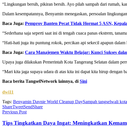
“Lingkungan bersih, pikiran bersih. Ayo pilah sampah dari rumah, k
Dalam kesempatannya, Benyamin menegaskan, persoalan lingkungan m
Baca Juga:
Pemprov Banten Pecat Tidak Hormat 5 ASN, Kepal
“Sederhana saja seperti saat ini di tengah cuaca panas ekstrem, tanam
“Hati-hati juga itu puntung rokok, percikan api sekecil apapun dala
Baca Juga:
Cara Manajemen Waktu Belajar: Kunci Sukses dal
Upaya juga dilakukan Pemerintah Kota Tangerang Selatan dalam perso
“Mari kita jaga supaya udara di atas kita ini dapat kita hirup denga
Baca berita TangselNetwork lainnya, di
Sini
dwi11
Tags:
Benyamin Davnie World Cleanup Day
Sampah tangsel
wali kota
Share
Tweet
Send
Share
Previous Post
Tips Tingkatkan Daya Ingat: Meningkatkan Kemam