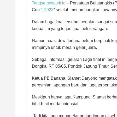
Tangselnetwork.id
– Persatuan Bulutangkis (P
Cup
1 2023
” setelah menumbangkan lawannya
Dalam Laga final tersebut berjalan sangat seng
kedua tim yang terjadi jual beli serangan.
Namun naas, dewi fortuna belum berpihak k
mimpinya untuk meraih gelar juara.
Sebagai informasi, gelaran Laga final ini ber
Dongkal RT 05/05, Pondok Jagung Timur, Serp
Ketua PB Banana, Slamet Daryono mengataka
peresmian lapangan baru dan juga terbentuk
Meskipun hanya laga Kampung, Slamet berhara
bibit-bibit muda potensial.
“Tadi kita juga menggelar pertandingan eks