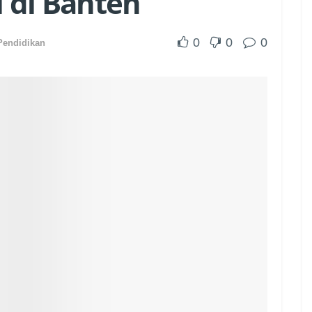
l di Banten
0
0
0
Pendidikan