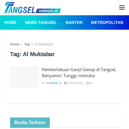
HOME
NEWS TANGSEL
BANTEN
METROPOLITAN
Home
Tag
Al Muktabar
Tag:
Al Muktabar
Pemberlakuan Ganjil Genap di Tangsel,
Benyamin: Tunggu Instruksi
BY
SAHRUL D
02/09/2023
0
Berita Terbaru