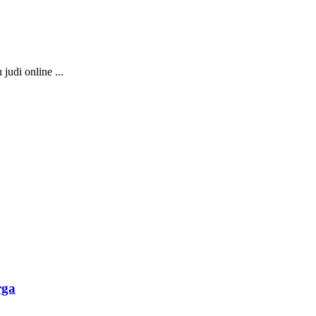
udi online ...
rga