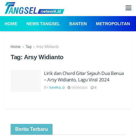
HOME
NEWS TANGSEL
BANTEN
METROPOLITAN
Home
Tag
Arsy Widianto
Tag:
Arsy Widianto
Lirik dan Chord Gitar Sejauh Dua Benua
– Arsy Widianto, Lagu Viral 2024
BY
SAHRUL D
06/06/2024
0
Berita Terbaru