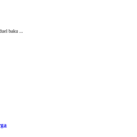
uel baku ...
rga