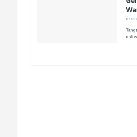
Gel
Wa
BY
RE
Tangs
ahli 
...