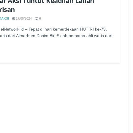
ar Aksi Tuntut Keadilan Lahan
risan
DAKSI
17/08/2024
0
elNetwork.id – Tepat di hari kemerdekaan HUT RI ke-79,
waris dari Almarhum Dasim Bin Sidah bersama ahli waris dari