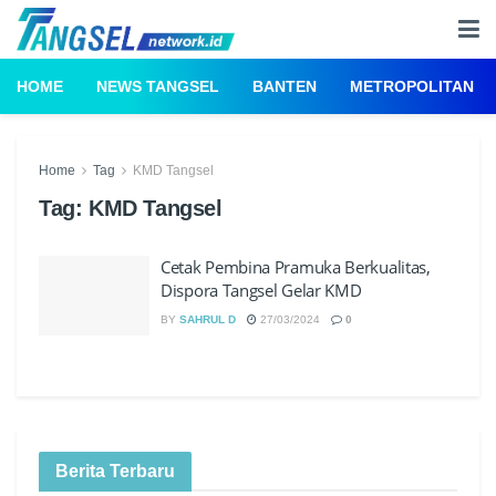
HOME
NEWS TANGSEL
BANTEN
METROPOLITAN
Home
Tag
KMD Tangsel
Tag:
KMD Tangsel
Cetak Pembina Pramuka Berkualitas,
Dispora Tangsel Gelar KMD
BY
SAHRUL D
27/03/2024
0
Berita Terbaru