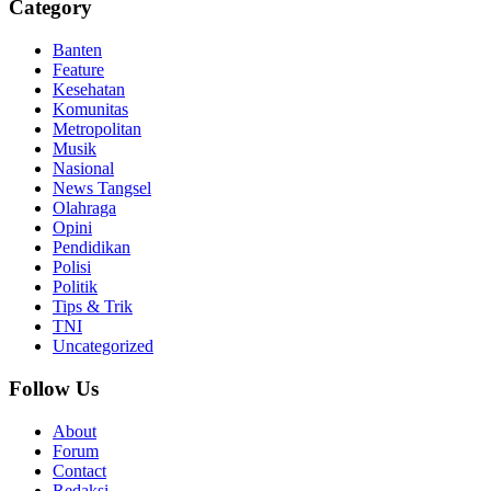
Category
Banten
Feature
Kesehatan
Komunitas
Metropolitan
Musik
Nasional
News Tangsel
Olahraga
Opini
Pendidikan
Polisi
Politik
Tips & Trik
TNI
Uncategorized
Follow Us
About
Forum
Contact
Redaksi